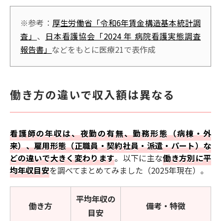
※参考：
厚生労働省「令和6年賃金構造基本統計調
査」
、
日本看護協会「2024 年 病院看護実態調査
報告書」
などをもとに医療21で表作成
働き方の違いで収入額は異なる
看護師の年収は、夜勤の有無、勤務形態（病棟・外
来）、雇用形態（正職員・契約社員・派遣・パート）な
どの違いで大きく変わります
。以下に主な
働き方別に平
均年収目安
を調べてまとめてみました（2025年現在）。
平均年収の
働き方
備考・特徴
目安