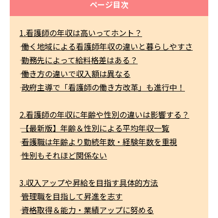
ページ目次
1.看護師の年収は高いってホント？
――
働く地域による看護師年収の違いと暮らしやすさ
――
勤務先によって給料格差はある？
――
働き方の違いで収入額は異なる
――
政府主導で「看護師の働き方改革」も進行中！
2.看護師の年収に年齢や性別の違いは影響する？
――
【最新版】年齢＆性別による平均年収一覧
――
看護職は年齢より勤続年数・経験年数を重視
――
性別もそれほど関係ない
3.収入アップや昇給を目指す具体的方法
――
管理職を目指して昇進を志す
――
資格取得＆能力・業績アップに努める