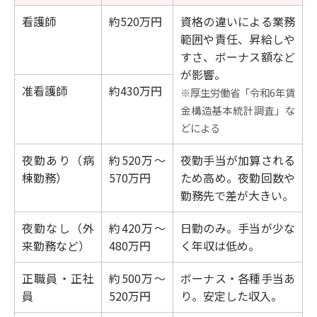
看護師
約520万円
資格の違いによる業務
範囲や責任、昇給しや
すさ、ボーナス額など
が影響。
准看護師
約430万円
※厚生労働省「令和6年賃
金構造基本統計調査」な
どによる
夜勤あり（病
約520万～
夜勤手当が加算される
棟勤務）
570万円
ため高め。夜勤回数や
勤務先で差が大きい。
夜勤なし（外
約420万～
日勤のみ。手当が少な
来勤務など）
480万円
く年収は低め。
正職員・正社
約500万～
ボーナス・各種手当あ
員
520万円
り。安定した収入。