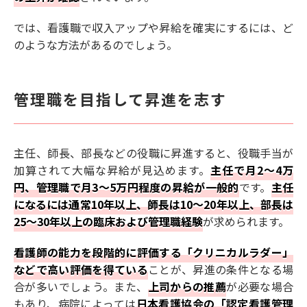
では、看護職で収入アップや昇給を確実にするには、ど
のような方法があるのでしょう。
管理職を目指して昇進を志す
主任、師長、部長などの役職に昇進すると、役職手当が
加算されて大幅な昇給が見込めます。
主任で月2〜4万
円、管理職で月3〜5万円程度の昇給が一般的
です。
主任
になるには通常10年以上、師長は10〜20年以上、部長は
25〜30年以上の臨床および管理職経験
が求められます。
看護師の能力を段階的に評価する「クリニカルラダー」
などで高い評価を得ている
ことが、昇進の条件となる場
合が多いでしょう。また、
上司からの推薦
が必要な場合
もあり、病院によっては
日本看護協会の「認定看護管理