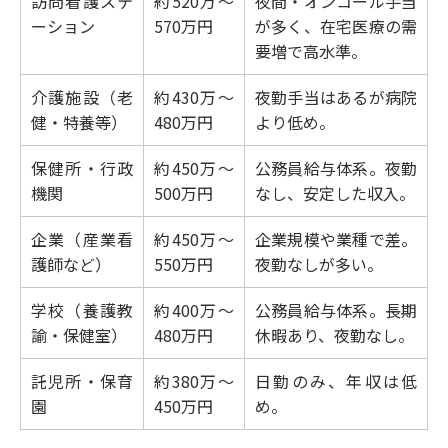
訪問看護ステ
約520万～
夜間・オンコール手当
ーション
570万円
が多く、在宅医療の需
要増で高水準。
介護施設（老
約430万～
夜勤手当はあるが病院
健・特養等）
480万円
より低め。
保健所・行政
約450万～
公務員給与体系。夜勤
機関
500万円
なし、安定した収入。
企業（産業看
約450万～
企業規模や業種で差。
護師など）
550万円
夜勤なしが多い。
学校（養護教
約400万～
公務員給与体系。長期
諭・保健室）
480万円
休暇あり、夜勤なし。
託児所・保育
約380万～
日勤のみ、年収は低
園
450万円
め。