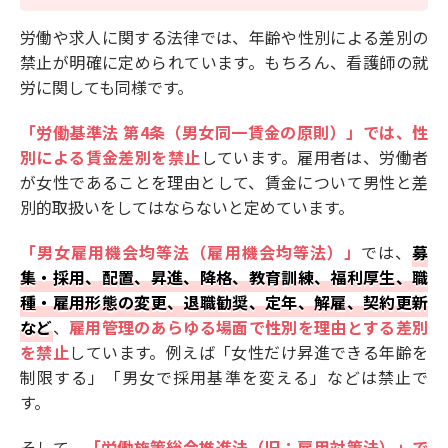
労働や求人に関する法律では、年齢や性別による差別の
禁止が明確に定められています。もちろん、看護師の就
労に関しても同様です。
「労働基準法 第4条（男女同一賃金の原則）」では、性
別による賃金差別を禁止
しています。雇用者は、労働者
が女性であることを理由として、賃金について男性と差
別的取扱いをしてはならないと定めています。
「男女雇用機会均等法（雇用機会均等法）」
では、
募
集・採用、配置、昇進、降格、教育訓練、福利厚生、職
種・雇用形態の変更、退職勧奨、定年、解雇、契約更新
など
、
雇用管理のあらゆる場面で性別を理由とする差別
を禁止
しています。例えば「女性だけ昇進できる年齢を
制限する」「男女で採用基準を変える」などは禁止で
す。
そして、
「労働施策総合推進法（旧：雇用対策法）」で