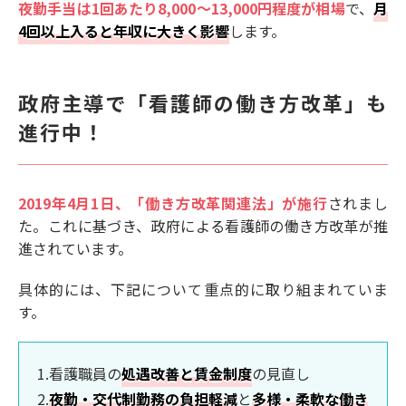
夜勤手当は1回あたり8,000〜13,000円程度が相場
で、
月
4回以上入ると年収に大きく影響
します。
政府主導で「看護師の働き方改革」も
進行中！
2019年4月1日、「働き方改革関連法」が施行
されまし
た。これに基づき、政府による看護師の働き方改革が推
進されています。
具体的には、下記について重点的に取り組まれていま
す。
1.看護職員の
処遇改善と賃金制度
の見直し
2.
夜勤・交代制勤務の負担軽減
と
多様・柔軟な働き