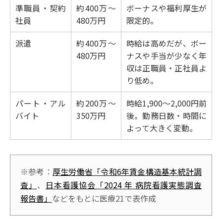
準職員・契約
約400万～
ボーナスや福利厚生が
社員
480万円
限定的。
派遣
約400万～
時給は高めだが、ボー
480万円
ナスや手当が少なく年
収は正職員・正社員よ
り低め。
パート・アル
約200万～
時給1,900〜2,000円前
バイト
350万円
後。勤務日数・時間に
よって大きく変動。
※参考：
厚生労働省「令和6年賃金構造基本統計調
査」
、
日本看護協会「2024 年 病院看護実態調査
報告書」
などをもとに医療21で表作成