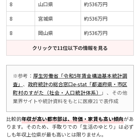
8
山口県
約536万円
8
宮城県
約536万円
8
岡山県
約536万円
クリックで11位以下の情報を見る
※参考：
厚生労働省「令和5年賃金構造基本統計調
査」
、
政府統計の総合窓口e-stat「都道府県・市区
町村のすがた（社会・人口統計体系）
」、その他
業界サイトや統計資料をもとに医療21で表作成
比較的
年収が高い都市部は、物価・家賃も高い傾向
があ
ります。そのため、手取りでの「生活のゆとり」は必ず
しも年収上位県が最も高いとは限りません。