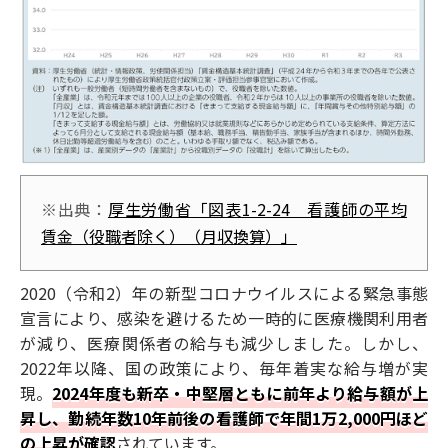
※出典：
厚生労働省「図表1-2-24 看護師の平均
賃金（役職者除く）（月収換算）」
2020（令和2）年の新型コロナウイルスによる緊急事態
宣言により、感染を避けるため一時的に医療機関利用者
が減り、医療関係者の給与も減少しました。しかし、
2022年以降、国の政策により、毎年着実な給与増が実
現。
2024年度も新卒・中堅層ともに前年より給与額が上
昇し、勤続年数10年前後の看護師で年間1万2,000円ほど
の上昇が確認
されています。