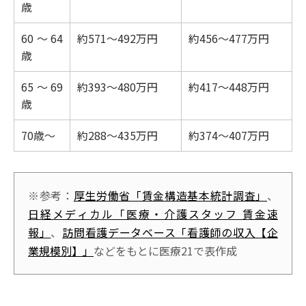
歳
60～64
約571～492万円
約456～477万円
歳
65～69
約393～480万円
約417～448万円
歳
70歳～
約288～435万円
約374～407万円
※参考：
厚生労働省「賃金構造基本統計調査」
、
日経メディカル「医療・介護スタッフ 賃金速
報」
、
訪問看護データベース「看護師の収入【企
業規模別】」
などをもとに医療21で表作成