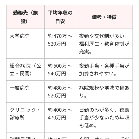
勤務先（施
平均年収の
備考・特徴
設）
目安
大学病院
約470万～
夜勤や交代制が多い。
520万円
福利厚生・教育体制が
充実。
総合病院（公
約500万～
夜勤手当・各種手当が
立・民間）
540万円
加算されやすい。
一般病院
約480万～
病院規模や地域で幅あ
520万円
り。
クリニック・
約400万～
日勤のみが多く、夜勤
診療所
470万円
手当が少ないため年収
も低め。